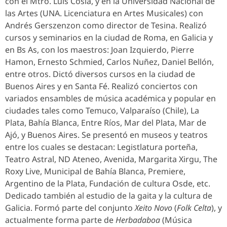
con el Mtro. Luis Cosla, y en la Universidad Nacional de
las Artes (UNA. Licenciatura en Artes Musicales) con
Andrés Gerszenzon como director de Tesina. Realizó
cursos y seminarios en la ciudad de Roma, en Galicia y
en Bs As, con los maestros: Joan Izquierdo, Pierre
Hamon, Ernesto Schmied, Carlos Nuñez, Daniel Bellón,
entre otros. Dictó diversos cursos en la ciudad de
Buenos Aires y en Santa Fé. Realizó conciertos con
variados ensambles de música académica y popular en
ciudades tales como Temuco, Valparaíso (Chile), La
Plata, Bahía Blanca, Entre Ríos, Mar del Plata, Mar de
Ajó, y Buenos Aires. Se presentó en museos y teatros
entre los cuales se destacan: Legistlatura porteña,
Teatro Astral, ND Ateneo, Avenida, Margarita Xirgu, The
Roxy Live, Municipal de Bahía Blanca, Premiere,
Argentino de la Plata, Fundación de cultura Osde, etc.
Dedicado también al estudio de la gaita y la cultura de
Galicia. Formó parte del conjunto
Xeito Novo
(
Folk Celta
), y
actualmente forma parte de
Herbadaboa
(Música