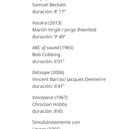
Samuel Beckett
duración: 8’ 17’’
Vocal-a
(2013)
Martín Virgili / Jorge Ihlenfeld
duración: 9’ 40’’
ABC of sound
(1965)
Bob Cobbing
duración: 6’31’’
Découpe
(2006)
Vincent Barras/ Jacques Demierre
duración: 6’41’’
Voicepiece
(1967)
Christian Hobbs
duración: 8’45
Simultáneamente con