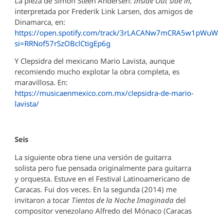
La pieza de Simon Steen Andersen:
Inside Out side in,
interpretada por Frederik Link Larsen, dos amigos de
Dinamarca, en:
https://open.spotify.com/track/3rLACANw7mCRA5w1pWuW
si=RRNof57rSzOBclCtigEp6g
Y Clepsidra del mexicano Mario Lavista, aunque
recomiendo mucho explotar la obra completa, es
maravillosa. En:
https://musicaenmexico.com.mx/clepsidra-de-mario-
lavista/
Seis
La siguiente obra tiene una versión de guitarra
solista pero fue pensada originalmente para guitarra
y orquesta. Estuve en el Festival Latinoamericano de
Caracas. Fui dos veces. En la segunda (2014) me
invitaron a tocar
Tientos de la Noche Imaginada
del
compositor venezolano Alfredo del Mónaco (Caracas